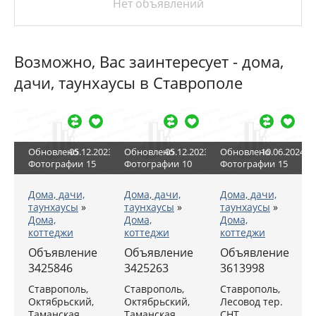
Нет объявлений
Возможно, Вас заинтересует - дома,
дачи, таунхаусы в Ставрополе
Обновлено
05.12.2023
Обновлено
05.12.2023
Обновлено
10.06.2024
Фотографии
15
Фотографии
10
Фотографии
15
Дома, дачи,
Дома, дачи,
Дома, дачи,
таунхаусы
»
таунхаусы
»
таунхаусы
»
Дома,
Дома,
Дома,
коттеджи
коттеджи
коттеджи
Объявление
Объявление
Объявление
3425846
3425263
3613998
Ставрополь,
Ставрополь,
Ставрополь,
Октябрьский,
Октябрьский,
Лесовод тер.
Таманская
Таманская
СНТ