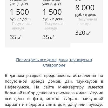
улица, д.39
улица, д.39
8 000
1 500
1 500
руб. / в день
руб. / в день
руб. / в день
Посуточная
Посуточная
Посуточная
аренда
аренда
аренда
320
2
м
35
35
2
2
м
м
Посмотреть все дома, дачи, таунхаусы в
Ставрополе
В данном разделе представлены объявления по
посуточной аренде домов, дач, таунхаусов в
Нефтекумске. На сайте МнеКвартиру имеется
большой выбор дешевого съемного жилья. Изучив
все цены и фото, можно выбрать наилучший
вариант и недорого снять дом, дачу или таунхаус