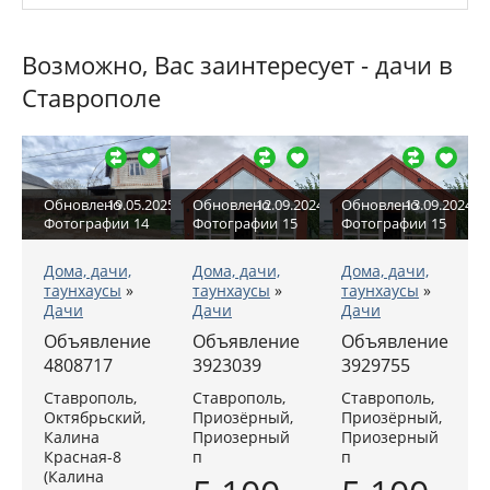
Возможно, Вас заинтересует - дачи в
Ставрополе
Обновлено
19.05.2025
Обновлено
12.09.2024
Обновлено
13.09.2024
Фотографии
14
Фотографии
15
Фотографии
15
Дома, дачи,
Дома, дачи,
Дома, дачи,
таунхаусы
»
таунхаусы
»
таунхаусы
»
Дачи
Дачи
Дачи
Объявление
Объявление
Объявление
4808717
3923039
3929755
Ставрополь,
Ставрополь,
Ставрополь,
Октябрьский,
Приозёрный,
Приозёрный,
Калина
Приозерный
Приозерный
Красная-8
п
п
(Калина