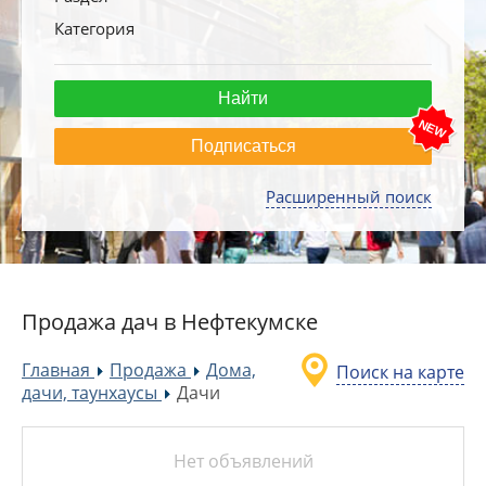
Категория
Подписаться
Расширенный поиск
Продажа дач в Нефтекумске
Главная
Продажа
Дома,
Поиск на карте
»
»
дачи, таунхаусы
Дачи
»
Нет объявлений