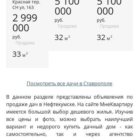
5 100
5 100
Красная тер.
000
000
СН ул, 163
2 999
руб.
руб.
000
Продажа
Продажа
32
32
руб.
2
2
м
м
Продажа
33
2
м
Посмотреть все дачи в Ставрополе
В данном разделе представлены объявления по
продаже дач в Нефтекумске. На сайте МнеКвартиру
имеется большой выбор дешевого жилья. Изучив
все цены и фото, можно выбрать наилучший
вариант и недорого купить дачный дом - как
самостоятельно, так и через агентство