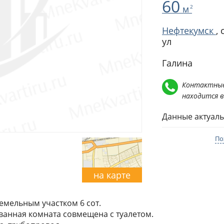
60
м
2
Нефтекумск
,
ул
Галина
Контактные
находится 
Данные актуаль
По
на карте
земельным участком 6 сот.
 ванная комната совмещена с туалетом.