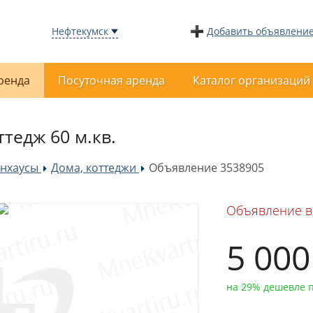
Нефтекумск
Добавить объявлени
ренда
Посуточная аренда
Каталог организаций
ттедж 60 м.кв.
унхаусы
Дома, коттеджи
Объявление 3538905
»
»
Объявление в
5 00
на 29% дешевле 