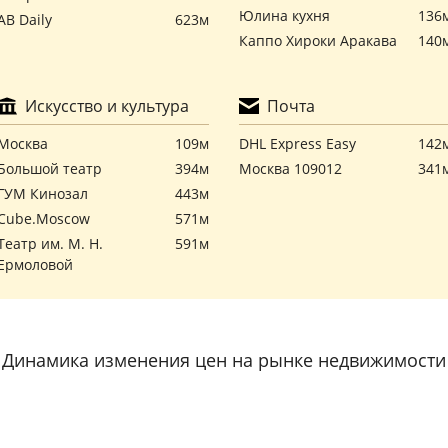
Юлина кухня
136
АВ Daily
623м
Каппо Хироки Аракава
140
Искусство и культура
Почта
Москва
109м
DHL Express Easy
142
Большой театр
394м
Москва 109012
341
ГУМ Кинозал
443м
Cube.Moscow
571м
Театр им. М. Н.
591м
Ермоловой
Динамика изменения цен на рынке недвижимости