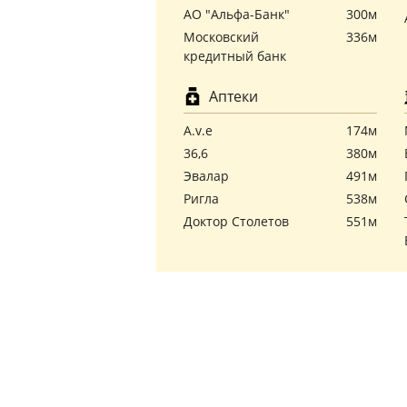
АО "Альфа-Банк"
300м
Московский
336м
кредитный банк
Аптеки
A.v.e
174м
36,6
380м
Эвалар
491м
Ригла
538м
Доктор Столетов
551м