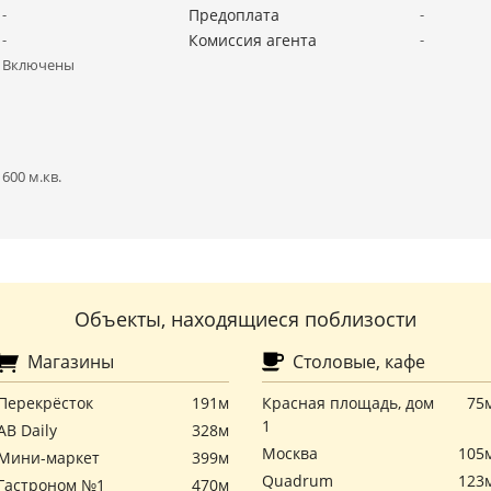
-
Предоплата
-
-
Комиссия агента
-
Включены
600 м.кв.
Объекты, находящиеся поблизости
Магазины
Столовые, кафе
Перекрёсток
191м
Красная площадь, дом
75
1
АВ Daily
328м
Москва
105
Мини-маркет
399м
Quadrum
123
Гастроном №1
470м