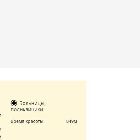
Больницы,
поликлиники
м
Время красоты
849м
м
м