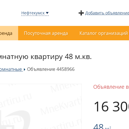
Нефтекумск
Добавить объявлени
ренда
Посуточная аренда
Каталог организаций
мнатную квартиру 48 м.кв.
комнатные
Объявление 4458966
»
Объявление в
16 3
48
м
2