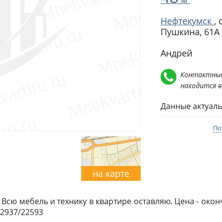
Нефтекумск
,
Пушкина, 61А
Андрей
Контактные
находится 
Данные актуаль
По
на карте
 Всю мебель и технику в квартире оставляю. Цена - оконч
42937/22593