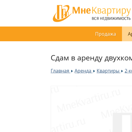
Продажа
А
Сдам в аренду двухко
Главная
Аренда
Квартиры
2-
»
»
»