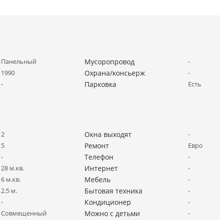
Панельный
Мусоропровод
-
1990
Охрана/консьерж
-
-
Парковка
Есть
2
Окна выходят
-
5
Ремонт
Евро
-
Телефон
-
28 м.кв.
Интернет
-
6 м.кв.
Мебель
-
2.5 м.
Бытовая техника
-
-
Кондиционер
-
Совмещенный
Можно с детьми
-